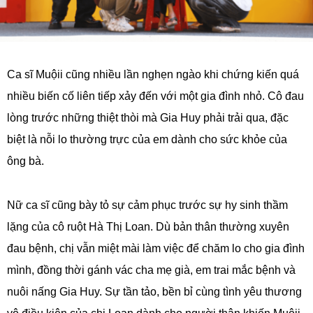
Ca sĩ Muộii cũng nhiều lần nghẹn ngào khi chứng kiến quá
nhiều biến cố liên tiếp xảy đến với một gia đình nhỏ. Cô đau
lòng trước những thiệt thòi mà Gia Huy phải trải qua, đặc
biệt là nỗi lo thường trực của em dành cho sức khỏe của
ông bà.
Nữ ca sĩ cũng bày tỏ sự cảm phục trước sự hy sinh thầm
lặng của cô ruột Hà Thị Loan. Dù bản thân thường xuyên
đau bệnh, chị vẫn miệt mài làm việc để chăm lo cho gia đình
mình, đồng thời gánh vác cha mẹ già, em trai mắc bệnh và
nuôi nấng Gia Huy. Sự tần tảo, bền bỉ cùng tình yêu thương