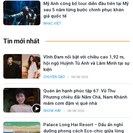
Mỹ Anh công bố tour diễn đầu tiên tại Mỹ
sau 5 năm từng bước chinh phục khán
giả quốc tế
NHẠC VIỆT
Tin mới nhất
Vĩnh Đam nổi bật với chiều cao 1,92 m,
hội ngộ Huỳnh Tú Anh và Lâm Minh tại sự
kiện
CHUYỆN SAO
08/08/2026
Quán ăn hạnh phúc tập 67: Vũ Thu
Phương chiêu đãi Năm Chà, Nam Khánh
mâm cơm đậm vị quê nhà
SHOW HAY
08/08/2026
Palace Long Hai Resort – Dấu ấn nghỉ
dưỡng phong cách Eco-chic giữa lòng