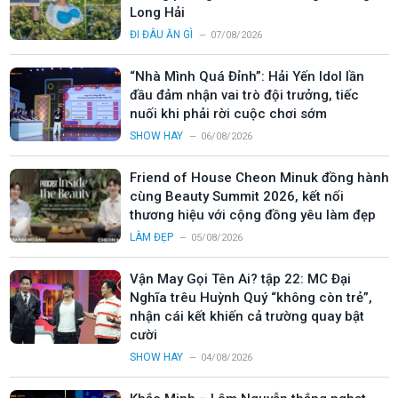
Long Hải
ĐI ĐÂU ĂN GÌ
07/08/2026
“Nhà Mình Quá Đỉnh”: Hải Yến Idol lần
đầu đảm nhận vai trò đội trưởng, tiếc
nuối khi phải rời cuộc chơi sớm
SHOW HAY
06/08/2026
Friend of House Cheon Minuk đồng hành
cùng Beauty Summit 2026, kết nối
thương hiệu với cộng đồng yêu làm đẹp
LÀM ĐẸP
05/08/2026
Vận May Gọi Tên Ai? tập 22: MC Đại
Nghĩa trêu Huỳnh Quý “không còn trẻ”,
nhận cái kết khiến cả trường quay bật
cười
SHOW HAY
04/08/2026