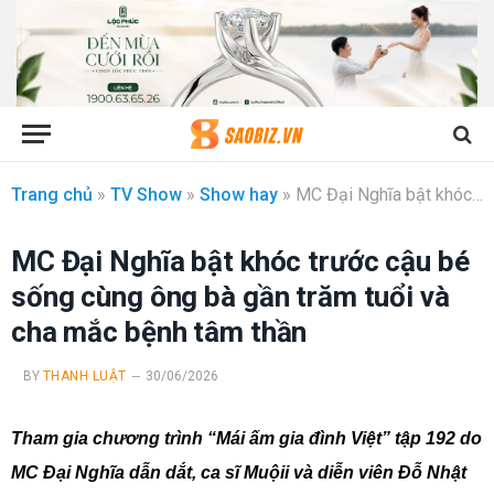
Trang chủ
»
TV Show
»
Show hay
»
MC Đại Nghĩa bật khóc trước cậu bé sống cùng ông bà gần trăm tuổi và cha mắc bệnh tâm thần
MC Đại Nghĩa bật khóc trước cậu bé
sống cùng ông bà gần trăm tuổi và
cha mắc bệnh tâm thần
BY
THANH LUẬT
30/06/2026
Tham gia chương trình “Mái ấm gia đình Việt” tập 192 do
MC Đại Nghĩa dẫn dắt, ca sĩ Muộii và diễn viên Đỗ Nhật