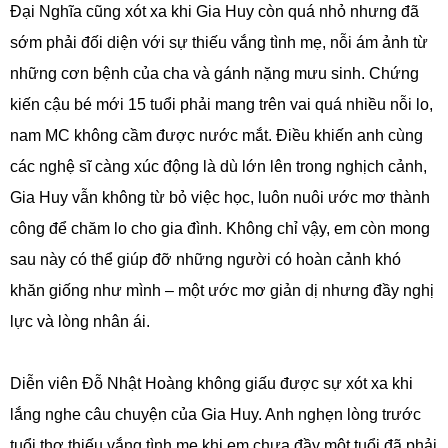
Đại Nghĩa cũng xót xa khi Gia Huy còn quá nhỏ nhưng đã
sớm phải đối diện với sự thiếu vắng tình mẹ, nỗi ám ảnh từ
những cơn bệnh của cha và gánh nặng mưu sinh. Chứng
kiến cậu bé mới 15 tuổi phải mang trên vai quá nhiều nỗi lo,
nam MC không cầm được nước mắt. Điều khiến anh cùng
các nghệ sĩ càng xúc động là dù lớn lên trong nghịch cảnh,
Gia Huy vẫn không từ bỏ việc học, luôn nuôi ước mơ thành
công để chăm lo cho gia đình. Không chỉ vậy, em còn mong
sau này có thể giúp đỡ những người có hoàn cảnh khó
khăn giống như mình – một ước mơ giản dị nhưng đầy nghị
lực và lòng nhân ái.
Diễn viên Đỗ Nhật Hoàng không giấu được sự xót xa khi
lắng nghe câu chuyện của Gia Huy. Anh nghẹn lòng trước
tuổi thơ thiếu vắng tình mẹ khi em chưa đầy một tuổi đã phải