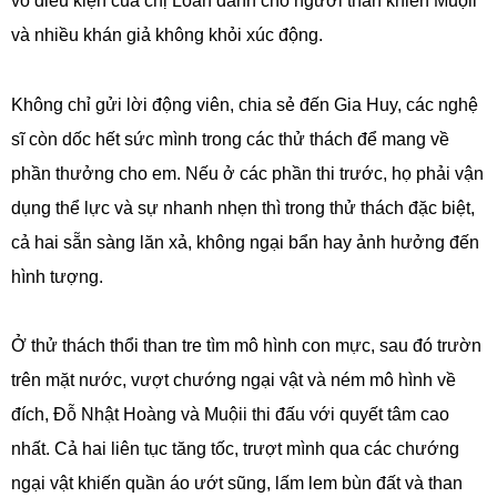
vô điều kiện của chị Loan dành cho người thân khiến Muộii
và nhiều khán giả không khỏi xúc động.
Không chỉ gửi lời động viên, chia sẻ đến Gia Huy, các nghệ
sĩ còn dốc hết sức mình trong các thử thách để mang về
phần thưởng cho em. Nếu ở các phần thi trước, họ phải vận
dụng thể lực và sự nhanh nhẹn thì trong thử thách đặc biệt,
cả hai sẵn sàng lăn xả, không ngại bẩn hay ảnh hưởng đến
hình tượng.
Ở thử thách thổi than tre tìm mô hình con mực, sau đó trườn
trên mặt nước, vượt chướng ngại vật và ném mô hình về
đích, Đỗ Nhật Hoàng và Muộii thi đấu với quyết tâm cao
nhất. Cả hai liên tục tăng tốc, trượt mình qua các chướng
ngại vật khiến quần áo ướt sũng, lấm lem bùn đất và than