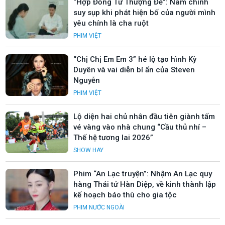
“Hợp Đồng Từ Thượng Đế”: Nam chính
suy sụp khi phát hiện bố của người mình
yêu chính là cha ruột
PHIM VIỆT
“Chị Chị Em Em 3” hé lộ tạo hình Kỳ
Duyên và vai diễn bí ẩn của Steven
Nguyễn
PHIM VIỆT
Lộ diện hai chủ nhân đầu tiên giành tấm
vé vàng vào nhà chung “Cầu thủ nhí –
Thế hệ tương lai 2026”
SHOW HAY
Phim “An Lạc truyện”: Nhậm An Lạc quy
hàng Thái tử Hàn Diệp, về kinh thành lập
kế hoạch báo thù cho gia tộc
PHIM NƯỚC NGOÀI