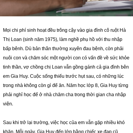
Mọi chi phí sinh hoạt đều trông cậy vào gia đình cô ruột Hà
Thị Loan (sinh năm 1975), làm nghề phụ hồ với thu nhập
bấp bênh. Dù bản thân thường xuyên đau bệnh, còn phải
nuôi con và chăm sóc một người con có vấn đề về sức khỏe
tinh thần, vợ chồng chị Loan vẫn gồng gánh cả gia đình bên
em Gia Huy. Cuộc sống thiếu trước hụt sau, có những lúc
trong nhà không còn gì để ăn. Năm học lớp 8, Gia Huy từng
phải nghỉ học để ở nhà chăm cha trong thời gian cha nhập
viện.
Sau khi trở lại trường, việc học của em vẫn gặp nhiều khó
khăn. Mỗi ngày, Gia Huy đến lớp bằng chiếc xe đạp cũ