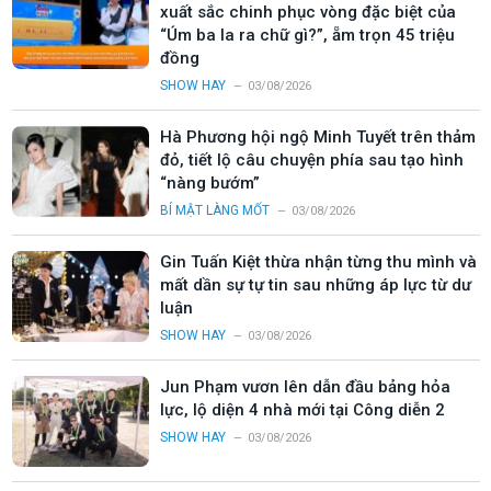
xuất sắc chinh phục vòng đặc biệt của
“Úm ba la ra chữ gì?”, ẵm trọn 45 triệu
đồng
SHOW HAY
03/08/2026
Hà Phương hội ngộ Minh Tuyết trên thảm
đỏ, tiết lộ câu chuyện phía sau tạo hình
“nàng bướm”
BÍ MẬT LÀNG MỐT
03/08/2026
Gin Tuấn Kiệt thừa nhận từng thu mình và
mất dần sự tự tin sau những áp lực từ dư
luận
SHOW HAY
03/08/2026
Jun Phạm vươn lên dẫn đầu bảng hỏa
lực, lộ diện 4 nhà mới tại Công diễn 2
SHOW HAY
03/08/2026