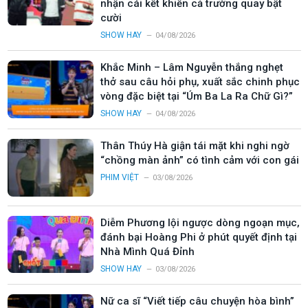
nhận cái kết khiến cả trường quay bật
cười
SHOW HAY
04/08/2026
Khắc Minh – Lâm Nguyễn thắng nghẹt
thở sau câu hỏi phụ, xuất sắc chinh phục
vòng đặc biệt tại “Úm Ba La Ra Chữ Gì?”
SHOW HAY
04/08/2026
Thân Thúy Hà giận tái mặt khi nghi ngờ
“chồng màn ảnh” có tình cảm với con gái
PHIM VIỆT
03/08/2026
Diễm Phương lội ngược dòng ngoạn mục,
đánh bại Hoàng Phi ở phút quyết định tại
Nhà Mình Quá Đỉnh
SHOW HAY
03/08/2026
Nữ ca sĩ “Viết tiếp câu chuyện hòa bình”