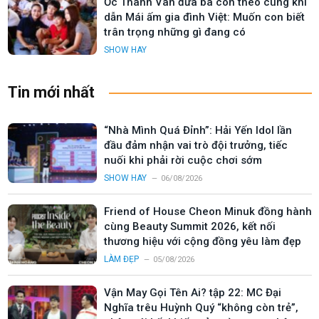
Ốc Thanh Vân đưa ba con theo cùng khi
dẫn Mái ấm gia đình Việt: Muốn con biết
trân trọng những gì đang có
SHOW HAY
Tin mới nhất
“Nhà Mình Quá Đỉnh”: Hải Yến Idol lần
đầu đảm nhận vai trò đội trưởng, tiếc
nuối khi phải rời cuộc chơi sớm
SHOW HAY
06/08/2026
Friend of House Cheon Minuk đồng hành
cùng Beauty Summit 2026, kết nối
thương hiệu với cộng đồng yêu làm đẹp
LÀM ĐẸP
05/08/2026
Vận May Gọi Tên Ai? tập 22: MC Đại
Nghĩa trêu Huỳnh Quý “không còn trẻ”,