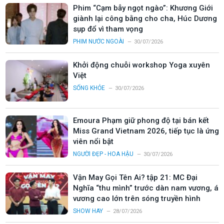
Phim “Cạm bẫy ngọt ngào”: Khương Giới
giành lại công bằng cho cha, Húc Dương
sụp đổ vì tham vọng
PHIM NƯỚC NGOÀI
30/07/2026
Khởi động chuỗi workshop Yoga xuyên
Việt
SỐNG KHỎE
30/07/2026
Emoura Phạm giữ phong độ tại bán kết
Miss Grand Vietnam 2026, tiếp tục là ứng
viên nổi bật
NGƯỜI ĐẸP - HOA HẬU
30/07/2026
Vận May Gọi Tên Ai? tập 21: MC Đại
Nghĩa “thu mình” trước dàn nam vương, á
vương cao lớn trên sóng truyền hình
SHOW HAY
28/07/2026