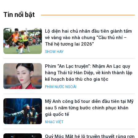
Tin nổi bật
Lộ diện hai chủ nhân đầu tiên giành tấm
vé vàng vào nhà chung “Cầu thủ nhí –
Thế hệ tương lai 2026”
SHOW HAY
Phim “An Lạc truyện”: Nhậm An Lạc quy
hàng Thái tử Hàn Diệp, về kinh thành lập
kế hoạch báo thù cho gia tộc
PHIM NƯỚC NGOÀI
Mỹ Anh công bố tour diễn đầu tiên tại Mỹ
sau 5 năm từng bước chinh phục khán
giả quốc tế
NHẠC VIỆT
Quỷ Móc Mắt hé lộ truyền thuyết rùng rợn