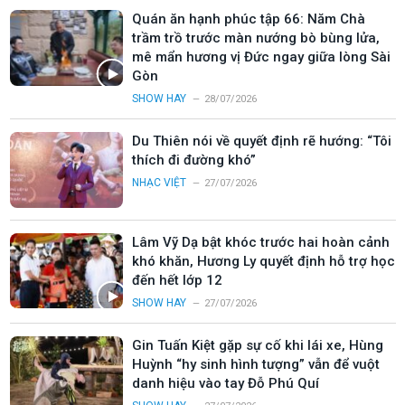
Quán ăn hạnh phúc tập 66: Năm Chà
trầm trồ trước màn nướng bò bùng lửa,
mê mẩn hương vị Đức ngay giữa lòng Sài
Gòn
SHOW HAY
28/07/2026
Du Thiên nói về quyết định rẽ hướng: “Tôi
thích đi đường khó”
NHẠC VIỆT
27/07/2026
Lâm Vỹ Dạ bật khóc trước hai hoàn cảnh
khó khăn, Hương Ly quyết định hỗ trợ học
đến hết lớp 12
SHOW HAY
27/07/2026
Gin Tuấn Kiệt gặp sự cố khi lái xe, Hùng
Huỳnh “hy sinh hình tượng” vẫn để vuột
danh hiệu vào tay Đỗ Phú Quí