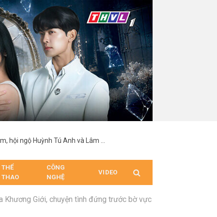
Vĩnh Đam nổi bật với chiều cao 1,92 m, hội ngộ Huỳnh Tú Anh và Lâm Minh tại sự kiện
THỂ
CÔNG
VIDEO
THAO
NGHỆ
a Khương Giới, chuyện tình đứng trước bờ vực