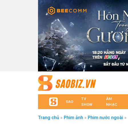
TV
ÂM
SAO
SHOW
NHẠC
Trang chủ
»
Phim ảnh
»
Phim nước ngoài
»