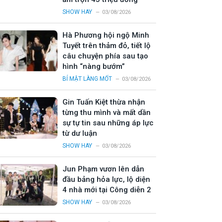
SHOW HAY
03/08/2026
Hà Phương hội ngộ Minh
Tuyết trên thảm đỏ, tiết lộ
câu chuyện phía sau tạo
hình “nàng bướm”
BÍ MẬT LÀNG MỐT
03/08/2026
Gin Tuấn Kiệt thừa nhận
từng thu mình và mất dần
sự tự tin sau những áp lực
từ dư luận
SHOW HAY
03/08/2026
Jun Phạm vươn lên dẫn
đầu bảng hỏa lực, lộ diện
4 nhà mới tại Công diễn 2
SHOW HAY
03/08/2026