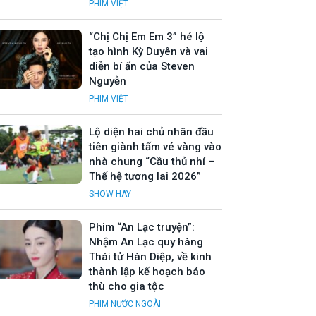
PHIM VIỆT
“Chị Chị Em Em 3” hé lộ
tạo hình Kỳ Duyên và vai
diễn bí ẩn của Steven
Nguyễn
PHIM VIỆT
Lộ diện hai chủ nhân đầu
tiên giành tấm vé vàng vào
nhà chung “Cầu thủ nhí –
Thế hệ tương lai 2026”
SHOW HAY
Phim “An Lạc truyện”:
Nhậm An Lạc quy hàng
Thái tử Hàn Diệp, về kinh
thành lập kế hoạch báo
thù cho gia tộc
PHIM NƯỚC NGOÀI