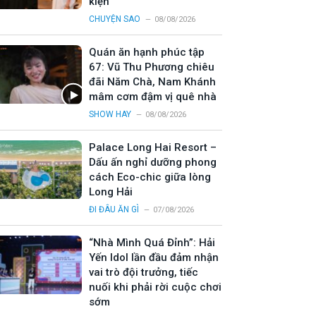
kiện
CHUYỆN SAO
08/08/2026
Quán ăn hạnh phúc tập
67: Vũ Thu Phương chiêu
đãi Năm Chà, Nam Khánh
mâm cơm đậm vị quê nhà
SHOW HAY
08/08/2026
Palace Long Hai Resort –
Dấu ấn nghỉ dưỡng phong
cách Eco-chic giữa lòng
Long Hải
ĐI ĐÂU ĂN GÌ
07/08/2026
“Nhà Mình Quá Đỉnh”: Hải
Yến Idol lần đầu đảm nhận
vai trò đội trưởng, tiếc
nuối khi phải rời cuộc chơi
sớm