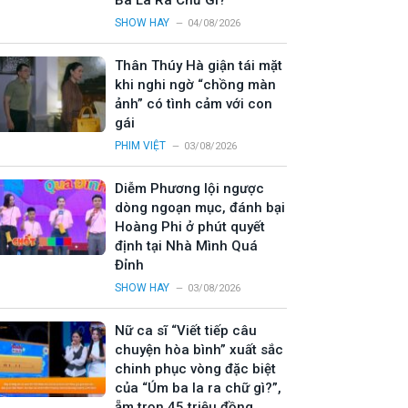
Ba La Ra Chữ Gì?”
SHOW HAY
04/08/2026
Thân Thúy Hà giận tái mặt
khi nghi ngờ “chồng màn
ảnh” có tình cảm với con
gái
PHIM VIỆT
03/08/2026
Diễm Phương lội ngược
dòng ngoạn mục, đánh bại
Hoàng Phi ở phút quyết
định tại Nhà Mình Quá
Đỉnh
SHOW HAY
03/08/2026
Nữ ca sĩ “Viết tiếp câu
chuyện hòa bình” xuất sắc
chinh phục vòng đặc biệt
của “Úm ba la ra chữ gì?”,
ẵm trọn 45 triệu đồng