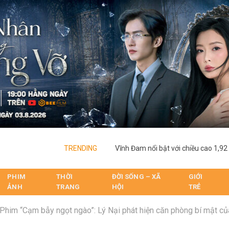
TRENDING
PHIM
THỜI
ĐỜI SỐNG – XÃ
GIỚI
ẢNH
TRANG
HỘI
TRẺ
Phim “Cạm bẫy ngọt ngào”: Lý Nại phát hiện căn phòng bí mật củ