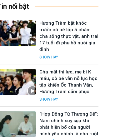
Tin nổi bật
Hương Tràm bật khóc
trước cô bé lớp 5 chăm
cha sống thực vật, anh trai
17 tuổi đi phụ hồ nuôi gia
đình
SHOW HAY
Cha mất thị lực, mẹ bị K
máu, cô bé vẫn nỗ lực học
tập khiến Ốc Thanh Vân,
Hương Tràm cảm phục
SHOW HAY
“Hợp Đồng Từ Thượng Đế”:
Nam chính suy sụp khi
phát hiện bố của người
mình yêu chính là cha ruột