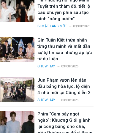
Hà Phương hội ngộ Minh
Tuyết trên thảm đỏ, tiết lộ
câu chuyện phía sau tạo
hình “nàng bướm”
BÍ MẬT LÀNG MỐT
03/08/2026
Gin Tuấn Kiệt thừa nhận
từng thu mình và mất dần
sự tự tin sau những áp lực
từ dư luận
SHOW HAY
03/08/2026
Jun Phạm vươn lên dẫn
đầu bảng hỏa lực, lộ diện
4 nhà mới tại Công diễn 2
SHOW HAY
03/08/2026
Phim “Cạm bẫy ngọt
ngào”: Khương Giới giành
lại công bằng cho cha,
Húc Dương sụp đổ vì tham