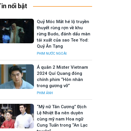
Tin nổi bật
Quỷ Móc Mắt hé lộ truyền
thuyết rùng rợn về khu
rừng Budo, đánh dấu màn
tái xuất của sao Tee Yod:
Quỷ Ăn Tạng
PHIM NƯỚC NGOÀI
Á quân 2 Mister Vietnam
2024 Quí Quang đóng
chính phim “Hôn nhân
trong gương vỡ”
PHIM ẢNH
“Mỹ nữ Tân Cương” Địch
Lệ Nhiệt Ba nên duyên
cùng mỹ nam Hoa ngữ
Cung Tuấn trong “An Lạc