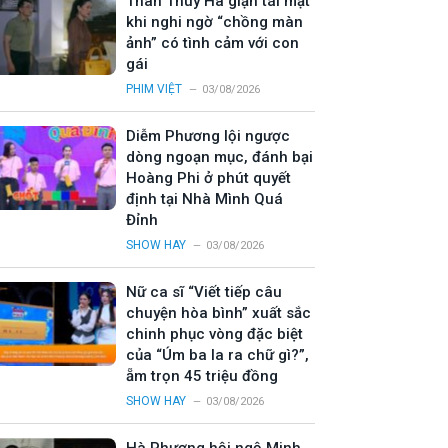
Thân Thúy Hà giận tái mặt
khi nghi ngờ “chồng màn
ảnh” có tình cảm với con
gái
PHIM VIỆT
03/08/2026
Diễm Phương lội ngược
dòng ngoạn mục, đánh bại
Hoàng Phi ở phút quyết
định tại Nhà Mình Quá
Đỉnh
SHOW HAY
03/08/2026
Nữ ca sĩ “Viết tiếp câu
chuyện hòa bình” xuất sắc
chinh phục vòng đặc biệt
của “Úm ba la ra chữ gì?”,
ẵm trọn 45 triệu đồng
SHOW HAY
03/08/2026