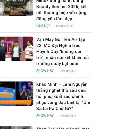
Minuk đồng hành cùng
Beauty Summit 2026, kết
nối thương hiệu với cộng
đồng yêu làm đẹp
LÀM ĐẸP
05/08/2026
Vận May Gọi Tên Ai? tập
22: MC Đại Nghĩa trêu
Huỳnh Quý “không còn
trẻ”, nhận cái kết khiến cả
trường quay bật cười
SHOW HAY
04/08/2026
Khắc Minh – Lâm Nguyễn
thắng nghẹt thở sau câu
hỏi phụ, xuất sắc chinh
phục vòng đặc biệt tại “Úm
Ba La Ra Chữ Gì?”
SHOW HAY
04/08/2026