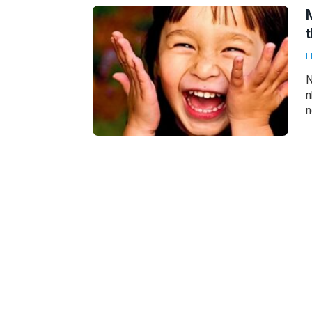
M
L
N
n
n