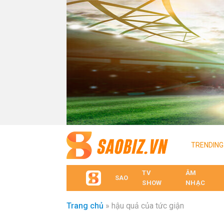
TRENDING
TV
ÂM
SAO
SHOW
NHẠC
Trang chủ
»
hậu quả của tức giận