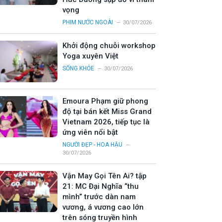
vọng
PHIM NƯỚC NGOÀI
30/07/2026
Khởi động chuỗi workshop
Yoga xuyên Việt
SỐNG KHỎE
30/07/2026
Emoura Phạm giữ phong
độ tại bán kết Miss Grand
Vietnam 2026, tiếp tục là
ứng viên nổi bật
NGƯỜI ĐẸP - HOA HẬU
30/07/2026
Vận May Gọi Tên Ai? tập
21: MC Đại Nghĩa “thu
mình” trước dàn nam
vương, á vương cao lớn
trên sóng truyền hình