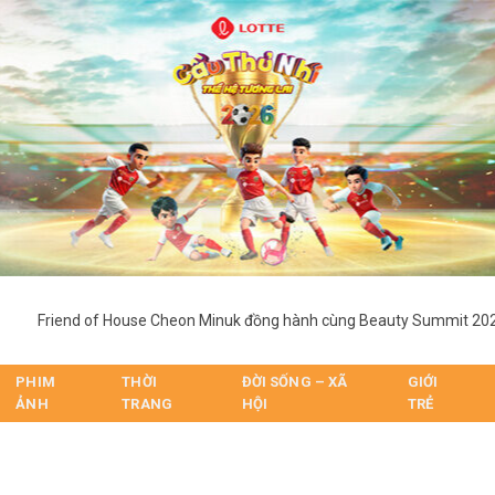
PHIM
THỜI
ĐỜI SỐNG – XÃ
GIỚI
ẢNH
TRANG
HỘI
TRẺ