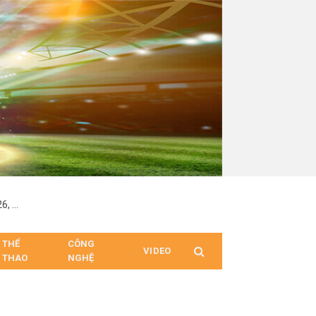
Friend of House Cheon Minuk đồng hành cùng Beauty Summit 2026, kết nối thương hiệu với cộng đồng yêu làm đẹp
THỂ
CÔNG
VIDEO
THAO
NGHỆ