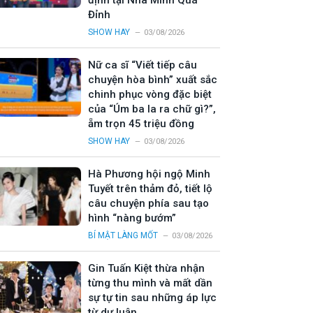
định tại Nhà Mình Quá
Đỉnh
SHOW HAY
03/08/2026
Nữ ca sĩ “Viết tiếp câu
chuyện hòa bình” xuất sắc
chinh phục vòng đặc biệt
của “Úm ba la ra chữ gì?”,
ẵm trọn 45 triệu đồng
SHOW HAY
03/08/2026
Hà Phương hội ngộ Minh
Tuyết trên thảm đỏ, tiết lộ
câu chuyện phía sau tạo
hình “nàng bướm”
BÍ MẬT LÀNG MỐT
03/08/2026
Gin Tuấn Kiệt thừa nhận
từng thu mình và mất dần
sự tự tin sau những áp lực
từ dư luận