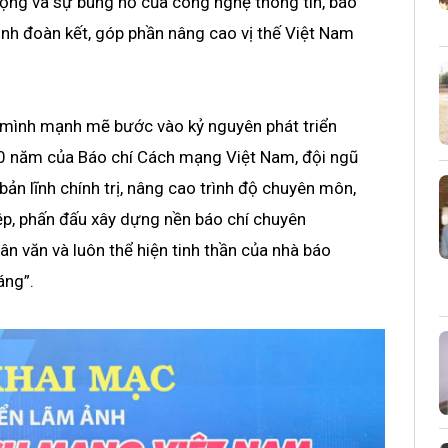
 rộng và sự bùng nổ của công nghệ thông tin, báo
ình đoàn kết, góp phần nâng cao vị thế Việt Nam
 mình mạnh mẽ bước vào kỷ nguyên phát triển
00 năm của Báo chí Cách mạng Việt Nam, đội ngũ
ản lĩnh chính trị, nâng cao trình độ chuyên môn,
ệp, phấn đấu xây dựng nền báo chí chuyên
nhân văn và luôn thể hiện tinh thần của nhà báo
áng”.