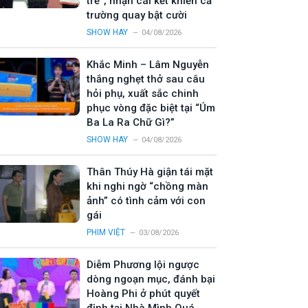
trẻ”, nhận cái kết khiến cả
trường quay bật cười
SHOW HAY
04/08/2026
Khắc Minh – Lâm Nguyễn
thắng nghẹt thở sau câu
hỏi phụ, xuất sắc chinh
phục vòng đặc biệt tại “Úm
Ba La Ra Chữ Gì?”
SHOW HAY
04/08/2026
Thân Thúy Hà giận tái mặt
khi nghi ngờ “chồng màn
ảnh” có tình cảm với con
gái
PHIM VIỆT
03/08/2026
Diễm Phương lội ngược
dòng ngoạn mục, đánh bại
Hoàng Phi ở phút quyết