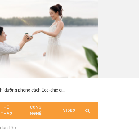
Palace Long Hai Resort – Dấu ấn nghỉ dưỡng phong cách Eco-chic giữa lòng Long Hải
THỂ
CÔNG
VIDEO
THAO
NGHỆ
dân tộc