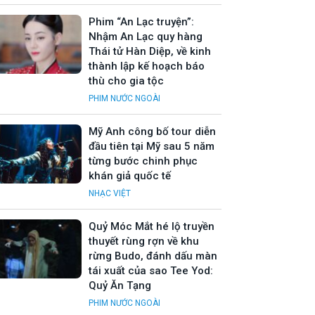
Phim “An Lạc truyện”:
Nhậm An Lạc quy hàng
Thái tử Hàn Diệp, về kinh
thành lập kế hoạch báo
thù cho gia tộc
PHIM NƯỚC NGOÀI
Mỹ Anh công bố tour diễn
đầu tiên tại Mỹ sau 5 năm
từng bước chinh phục
khán giả quốc tế
NHẠC VIỆT
Quỷ Móc Mắt hé lộ truyền
thuyết rùng rợn về khu
rừng Budo, đánh dấu màn
tái xuất của sao Tee Yod:
Quỷ Ăn Tạng
PHIM NƯỚC NGOÀI