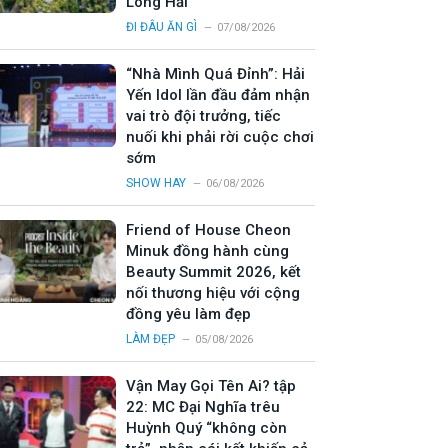
Long Hải
ĐI ĐÂU ĂN GÌ
07/08/2026
“Nhà Mình Quá Đỉnh”: Hải
Yến Idol lần đầu đảm nhận
vai trò đội trưởng, tiếc
nuối khi phải rời cuộc chơi
sớm
SHOW HAY
06/08/2026
Friend of House Cheon
Minuk đồng hành cùng
Beauty Summit 2026, kết
nối thương hiệu với cộng
đồng yêu làm đẹp
LÀM ĐẸP
05/08/2026
Vận May Gọi Tên Ai? tập
22: MC Đại Nghĩa trêu
Huỳnh Quý “không còn