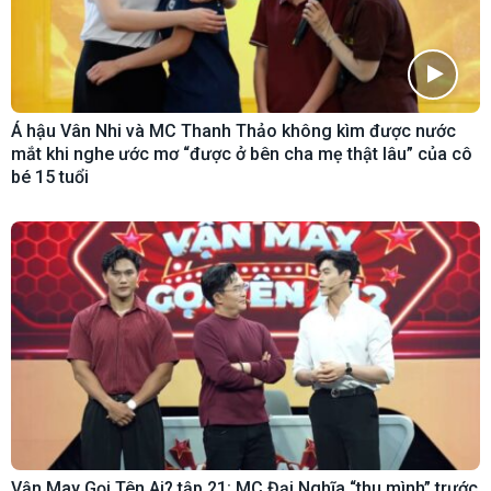
Á hậu Vân Nhi và MC Thanh Thảo không kìm được nước
mắt khi nghe ước mơ “được ở bên cha mẹ thật lâu” của cô
bé 15 tuổi
Vận May Gọi Tên Ai? tập 21: MC Đại Nghĩa “thu mình” trước