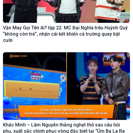
Vận May Gọi Tên Ai? tập 22: MC Đại Nghĩa trêu Huỳnh Quý
“không còn trẻ”, nhận cái kết khiến cả trường quay bật
cười
Khắc Minh – Lâm Nguyễn thắng nghẹt thở sau câu hỏi
phụ, xuất sắc chinh phục vòng đặc biệt tại “Úm Ba La Ra