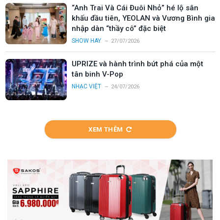
“Anh Trai Và Cái Đuôi Nhỏ” hé lộ sân
khấu đầu tiên, YEOLAN và Vương Bình gia
nhập dàn “thầy cô” đặc biệt
SHOW HAY
27/07/2026
UPRIZE và hành trình bứt phá của một
tân binh V-Pop
NHẠC VIỆT
24/07/2026
XEM THÊM