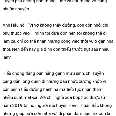
Tuyền phụ chồng bào măng, luộc và cắt măng vô cùng
nhuần nhuyễn.
Anh Hậu nói: “Vì vợ không thấy đường, con còn nhỏ, chỉ
phụ thuộc vào 1 mình tôi đưa đón nên tôi không thể đi
làm xa, chỉ có thể nhận những công việc thời vụ ở gần nhà
thôi. Nên đến nay gia đình còn thiếu trước hụt sau nhiều
lắm”
Hiểu chồng đang oằn nặng gánh mưu sinh, chị Tuyền
càng dặn lòng quên đi những đau nhức xương khớp vì
căn bệnh tiểu đường hành hạ mà tiếp tục nhận thêm
nhiều suất mat-xa. Với chị, nghề xoa bóp học được từ
năm 2019 tại hội người mù huyện Hàm Thuận Bắc không
những giúp bữa cơm nhà vơi đi phần đạm bạc mà còn là