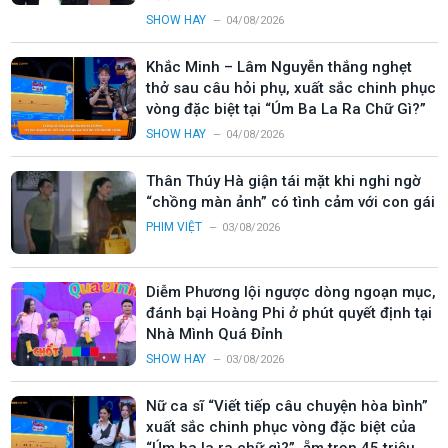
SHOW HAY
04/08/2026
Khắc Minh – Lâm Nguyễn thắng nghẹt
thở sau câu hỏi phụ, xuất sắc chinh phục
vòng đặc biệt tại “Úm Ba La Ra Chữ Gì?”
SHOW HAY
04/08/2026
Thân Thúy Hà giận tái mặt khi nghi ngờ
“chồng màn ảnh” có tình cảm với con gái
PHIM VIỆT
03/08/2026
Diễm Phương lội ngược dòng ngoạn mục,
đánh bại Hoàng Phi ở phút quyết định tại
Nhà Mình Quá Đỉnh
SHOW HAY
03/08/2026
Nữ ca sĩ “Viết tiếp câu chuyện hòa bình”
xuất sắc chinh phục vòng đặc biệt của