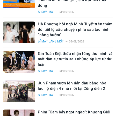
“Úm ba la ra chữ gì?”, ẵm trọn 45 triệu
đồng
SHOW HAY
03/08/2026
Hà Phương hội ngộ Minh Tuyết trên thảm
đỏ, tiết lộ câu chuyện phía sau tạo hình
“nàng bướm”
BÍ MẬT LÀNG MỐT
03/08/2026
Gin Tuấn Kiệt thừa nhận từng thu mình và
mất dần sự tự tin sau những áp lực từ dư
luận
SHOW HAY
03/08/2026
Jun Phạm vươn lên dẫn đầu bảng hỏa
lực, lộ diện 4 nhà mới tại Công diễn 2
SHOW HAY
03/08/2026
Phim “Cạm bẫy ngọt ngào”: Khương Giới