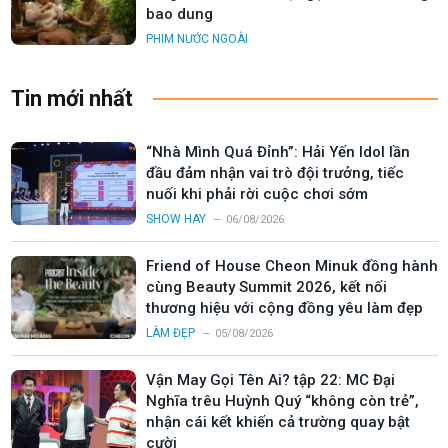
bao dung
PHIM NƯỚC NGOÀI
Tin mới nhất
“Nhà Mình Quá Đỉnh”: Hải Yến Idol lần
đầu đảm nhận vai trò đội trưởng, tiếc
nuối khi phải rời cuộc chơi sớm
SHOW HAY
06/08/2026
Friend of House Cheon Minuk đồng hành
cùng Beauty Summit 2026, kết nối
thương hiệu với cộng đồng yêu làm đẹp
LÀM ĐẸP
05/08/2026
Vận May Gọi Tên Ai? tập 22: MC Đại
Nghĩa trêu Huỳnh Quý “không còn trẻ”,
nhận cái kết khiến cả trường quay bật
cười