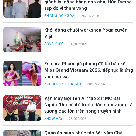
giành lại công bằng cho cha, Húc Dương
sụp đổ vì tham vọng
PHIM NƯỚC NGOÀI
30/07/2026
Khởi động chuỗi workshop Yoga xuyên
Việt
SỐNG KHỎE
30/07/2026
Emoura Phạm giữ phong độ tại bán kết
Miss Grand Vietnam 2026, tiếp tục là ứng
viên nổi bật
NGƯỜI ĐẸP - HOA HẬU
30/07/2026
Vận May Gọi Tên Ai? tập 21: MC Đại
Nghĩa “thu mình” trước dàn nam vương, á
vương cao lớn trên sóng truyền hình
SHOW HAY
28/07/2026
Quán ăn hạnh phúc tập 66: Năm Chà