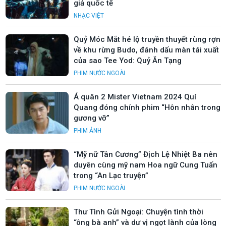
giả quốc tế
NHẠC VIỆT
Quỷ Móc Mắt hé lộ truyền thuyết rùng rợn
về khu rừng Budo, đánh dấu màn tái xuất
của sao Tee Yod: Quỷ Ăn Tạng
PHIM NƯỚC NGOÀI
Á quân 2 Mister Vietnam 2024 Quí
Quang đóng chính phim “Hôn nhân trong
gương vỡ”
PHIM ẢNH
“Mỹ nữ Tân Cương” Địch Lệ Nhiệt Ba nên
duyên cùng mỹ nam Hoa ngữ Cung Tuấn
trong “An Lạc truyện”
PHIM NƯỚC NGOÀI
Thư Tình Gửi Ngoại: Chuyện tình thời
“ông bà anh” và dư vị ngọt lành của lòng