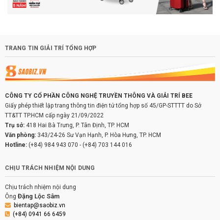
TRANG TIN GIẢI TRÍ TỔNG HỢP
CÔNG TY CỔ PHẦN CÔNG NGHỆ TRUYỀN THÔNG VÀ GIẢI TRÍ BEE
Giấy phép thiết lập trang thông tin điện tử tổng hợp số 45/GP-STTTT do Sở
TT&TT TP.HCM cấp ngày 21/09/2022
Trụ sở:
418 Hai Bà Trưng, P. Tân Định, TP. HCM
Văn phòng:
343/24-26 Sư Vạn Hạnh, P. Hòa Hưng, TP. HCM
Hotline:
(+84) 984 943 070
-
(+84) 703 144 016
CHỊU TRÁCH NHIỆM NỘI DUNG
Chịu trách nhiệm nội dung
Đặng Lộc Sâm
Ông
bientap@saobiz.vn
(+84) 0941 66 6459