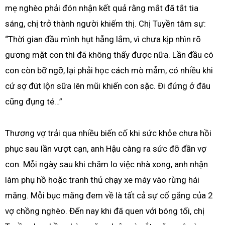
mẹ nghèo phải đón nhận kết quả rằng mắt đã tắt tia
sáng, chị trở thành người khiếm thị. Chị Tuyền tâm sự:
“Thời gian đầu mình hụt hẫng lắm, vì chưa kịp nhìn rõ
gương mặt con thì đã không thấy được nữa. Lần đầu có
con còn bỡ ngỡ, lại phải học cách mò mẫm, có nhiều khi
cứ sợ đút lộn sữa lên mũi khiến con sặc. Đi đứng ở đâu
cũng đụng té…”
Thương vợ trải qua nhiều biến cố khi sức khỏe chưa hồi
phục sau lần vượt cạn, anh Hậu càng ra sức đỡ đần vợ
con. Mỗi ngày sau khi chăm lo việc nhà xong, anh nhận
làm phụ hồ hoặc tranh thủ chạy xe máy vào rừng hái
măng. Mỗi bục măng đem về là tất cả sự cố gắng của 2
vợ chồng nghèo. Đến nay khi đã quen với bóng tối, chị