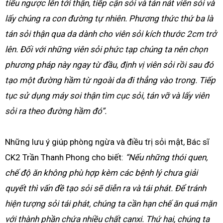
tiểu ngược lên tới thận, tiếp cận sỏi và tán nát viên sỏi và
lấy chúng ra con đường tự nhiên. Phương thức thứ ba là
tán sỏi thận qua da dành cho viên sỏi kích thước 2cm trở
lên. Đối với những viên sỏi phức tạp chúng ta nên chọn
phương pháp này ngay từ đầu, định vị viên sỏi rồi sau đó
tạo một đường hầm từ ngoài da đi thẳng vào trong. Tiếp
tục sử dụng máy soi thận tìm cục sỏi, tán vỡ và lấy viên
sỏi ra theo đường hầm đó”.
Những lưu ý giúp phòng ngừa và điều trị sỏi mật, Bác sĩ
CK2 Trần Thanh Phong cho biết:
“Nếu những thói quen,
chế độ ăn không phù hợp kèm các bệnh lý chưa giải
quyết thì vấn đề tạo sỏi sẽ diễn ra và tái phát. Để tránh
hiện tượng sỏi tái phát, chúng ta cần hạn chế ăn quá mặn
với thành phần chứa nhiều chất canxi. Thứ hai, chúng ta