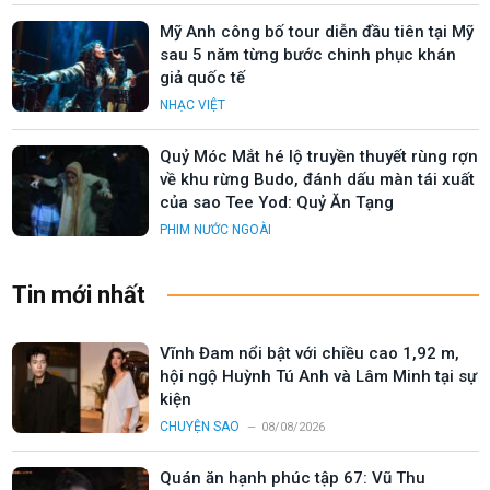
Mỹ Anh công bố tour diễn đầu tiên tại Mỹ
sau 5 năm từng bước chinh phục khán
giả quốc tế
NHẠC VIỆT
Quỷ Móc Mắt hé lộ truyền thuyết rùng rợn
về khu rừng Budo, đánh dấu màn tái xuất
của sao Tee Yod: Quỷ Ăn Tạng
PHIM NƯỚC NGOÀI
Tin mới nhất
Vĩnh Đam nổi bật với chiều cao 1,92 m,
hội ngộ Huỳnh Tú Anh và Lâm Minh tại sự
kiện
CHUYỆN SAO
08/08/2026
Quán ăn hạnh phúc tập 67: Vũ Thu