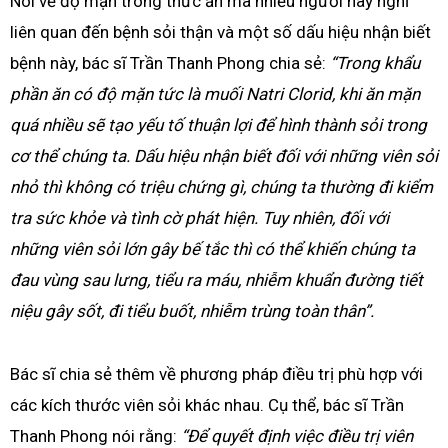
Nói về độ mặn trong thức ăn mà nhiều người hay nghĩ
liên quan đến bệnh sỏi thận và một số dấu hiệu nhận biết
bệnh này, bác sĩ Trần Thanh Phong chia sẻ:
“Trong khẩu
phần ăn có độ mặn tức là muối Natri Clorid, khi ăn mặn
quá nhiều sẽ tạo yếu tố thuận lợi để hình thành sỏi trong
cơ thể chúng ta. Dấu hiệu nhận biết đối với những viên sỏi
nhỏ thì không có triệu chứng gì, chúng ta thường đi kiểm
tra sức khỏe và tình cờ phát hiện. Tuy nhiên, đối với
những viên sỏi lớn gây bế tắc thì có thể khiến chúng ta
đau vùng sau lưng, tiểu ra máu, nhiễm khuẩn đường tiết
niệu gây sốt, đi tiểu buốt, nhiễm trùng toàn thân”.
Bác sĩ chia sẻ thêm về phương pháp điều trị phù hợp với
các kích thước viên sỏi khác nhau. Cụ thể, bác sĩ Trần
Thanh Phong nói rằng:
“Để quyết định việc điều trị viên