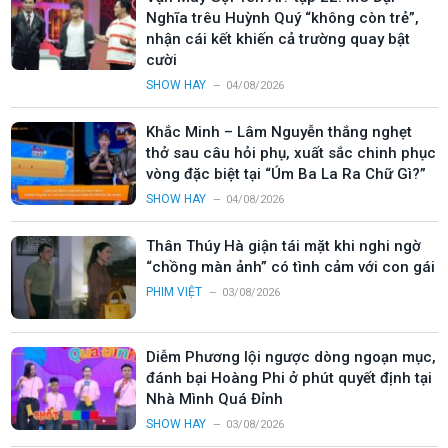
Nghĩa trêu Huỳnh Quý “không còn trẻ”,
nhận cái kết khiến cả trường quay bật
cười
SHOW HAY
04/08/2026
Khắc Minh – Lâm Nguyễn thắng nghẹt
thở sau câu hỏi phụ, xuất sắc chinh phục
vòng đặc biệt tại “Úm Ba La Ra Chữ Gì?”
SHOW HAY
04/08/2026
Thân Thúy Hà giận tái mặt khi nghi ngờ
“chồng màn ảnh” có tình cảm với con gái
PHIM VIỆT
03/08/2026
Diễm Phương lội ngược dòng ngoạn mục,
đánh bại Hoàng Phi ở phút quyết định tại
Nhà Mình Quá Đỉnh
SHOW HAY
03/08/2026