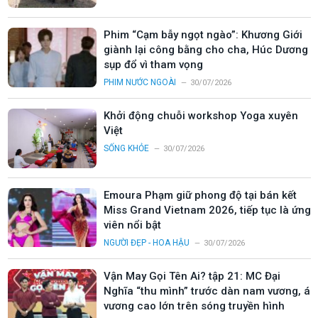
Phim “Cạm bẫy ngọt ngào”: Khương Giới
giành lại công bằng cho cha, Húc Dương
sụp đổ vì tham vọng
PHIM NƯỚC NGOÀI
30/07/2026
Khởi động chuỗi workshop Yoga xuyên
Việt
SỐNG KHỎE
30/07/2026
Emoura Phạm giữ phong độ tại bán kết
Miss Grand Vietnam 2026, tiếp tục là ứng
viên nổi bật
NGƯỜI ĐẸP - HOA HẬU
30/07/2026
Vận May Gọi Tên Ai? tập 21: MC Đại
Nghĩa “thu mình” trước dàn nam vương, á
vương cao lớn trên sóng truyền hình