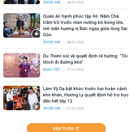
SHOW HAY
28/07/2026
Quán ăn hạnh phúc tập 66: Năm Chà
trầm trồ trước màn nướng bò bùng lửa,
mê mẩn hương vị Đức ngay giữa lòng Sài
Gòn
SHOW HAY
28/07/2026
Du Thiên nói về quyết định rẽ hướng: “Tôi
thích đi đường khó”
NHẠC VIỆT
27/07/2026
Lâm Vỹ Dạ bật khóc trước hai hoàn cảnh
khó khăn, Hương Ly quyết định hỗ trợ học
đến hết lớp 12
SHOW HAY
27/07/2026
XEM THÊM