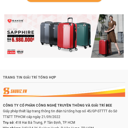
TRANG TIN GIẢI TRÍ TỔNG HỢP
CÔNG TY CỔ PHẦN CÔNG NGHỆ TRUYỀN THÔNG VÀ GIẢI TRÍ BEE
Giấy phép thiết lập trang thông tin điện tử tổng hợp số 45/GP-STTTT do Sở
TT&TT TP.HCM cấp ngày 21/09/2022
Trụ sở:
418 Hai Bà Trưng, P. Tân Định, TP. HCM