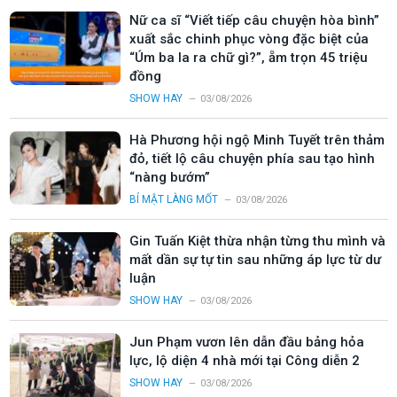
Nữ ca sĩ “Viết tiếp câu chuyện hòa bình”
xuất sắc chinh phục vòng đặc biệt của
“Úm ba la ra chữ gì?”, ẵm trọn 45 triệu
đồng
SHOW HAY
03/08/2026
Hà Phương hội ngộ Minh Tuyết trên thảm
đỏ, tiết lộ câu chuyện phía sau tạo hình
“nàng bướm”
BÍ MẬT LÀNG MỐT
03/08/2026
Gin Tuấn Kiệt thừa nhận từng thu mình và
mất dần sự tự tin sau những áp lực từ dư
luận
SHOW HAY
03/08/2026
Jun Phạm vươn lên dẫn đầu bảng hỏa
lực, lộ diện 4 nhà mới tại Công diễn 2
SHOW HAY
03/08/2026