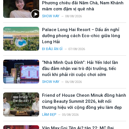
Phương chiêu đãi Năm Chà, Nam Khánh
mâm cơm đậm vị quê nhà
SHOW HAY
08/08/2026
Palace Long Hai Resort – Dấu ấn nghỉ
dưỡng phong cách Eco-chic giữa lòng
Long Hải
ĐI ĐÂU ĂN GÌ
07/08/2026
“Nhà Mình Quá Đỉnh”: Hải Yến Idol lần
đầu đảm nhận vai trò đội trưởng, tiếc
nuối khi phải rời cuộc chơi sớm
SHOW HAY
06/08/2026
Friend of House Cheon Minuk đồng hành
cùng Beauty Summit 2026, kết nối
thương hiệu với cộng đồng yêu làm đẹp
LÀM ĐẸP
05/08/2026
Vận May Gọi Tên Ai? tập 22: MC Đại