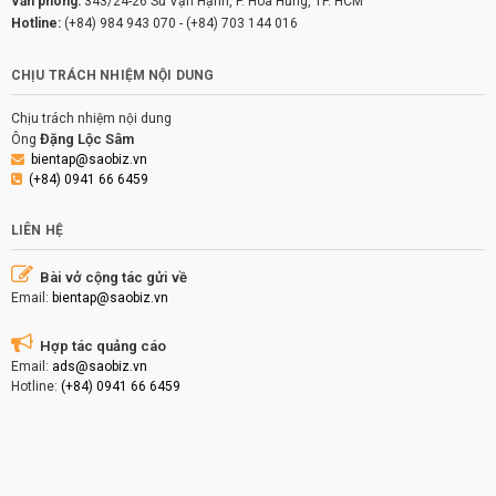
Văn phòng:
343/24-26 Sư Vạn Hạnh, P. Hòa Hưng, TP. HCM
Hotline:
(+84) 984 943 070
-
(+84) 703 144 016
CHỊU TRÁCH NHIỆM NỘI DUNG
Chịu trách nhiệm nội dung
Đặng Lộc Sâm
Ông
bientap@saobiz.vn
(+84) 0941 66 6459
LIÊN HỆ
Bài vở cộng tác gửi về
Email:
bientap@saobiz.vn
Hợp tác quảng cáo
Email:
ads@saobiz.vn
Hotline:
(+84) 0941 66 6459