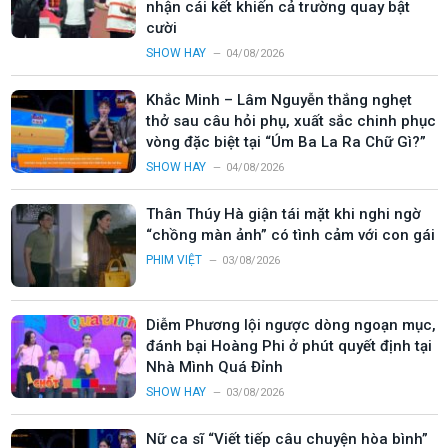
nhận cái kết khiến cả trường quay bật
cười
SHOW HAY
04/08/2026
Khắc Minh – Lâm Nguyễn thắng nghẹt
thở sau câu hỏi phụ, xuất sắc chinh phục
vòng đặc biệt tại “Úm Ba La Ra Chữ Gì?”
SHOW HAY
04/08/2026
Thân Thúy Hà giận tái mặt khi nghi ngờ
“chồng màn ảnh” có tình cảm với con gái
PHIM VIỆT
03/08/2026
Diễm Phương lội ngược dòng ngoạn mục,
đánh bại Hoàng Phi ở phút quyết định tại
Nhà Mình Quá Đỉnh
SHOW HAY
03/08/2026
Nữ ca sĩ “Viết tiếp câu chuyện hòa bình”