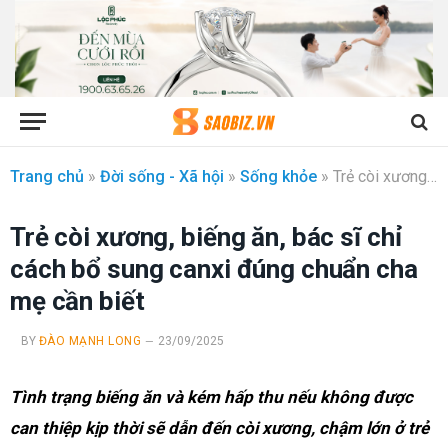
Trang chủ
»
Đời sống - Xã hội
»
Sống khỏe
»
Trẻ còi xương, biếng ăn, bác sĩ chỉ cách bổ sung canxi đúng chuẩn cha mẹ cần biết
Trẻ còi xương, biếng ăn, bác sĩ chỉ
cách bổ sung canxi đúng chuẩn cha
mẹ cần biết
BY
ĐÀO MẠNH LONG
23/09/2025
Tình trạng biếng ăn và kém hấp thu nếu không được
can thiệp kịp thời sẽ dẫn đến còi xương, chậm lớn ở trẻ