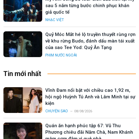
sau 5 năm từng bước chinh phục khán
giả quốc tế
NHẠC VIỆT
Quỷ Móc Mắt hé lộ truyền thuyết rùng rợn
về khu rừng Budo, đánh dấu màn tái xuất
của sao Tee Yod: Quỷ Ăn Tạng
PHIM NƯỚC NGOÀI
Tin mới nhất
Vĩnh Đam nổi bật với chiều cao 1,92 m,
hội ngộ Huỳnh Tú Anh và Lâm Minh tại sự
kiện
CHUYỆN SAO
08/08/2026
Quán ăn hạnh phúc tập 67: Vũ Thu
Phương chiêu đãi Năm Chà, Nam Khánh
mâm cơm đậm vị quê nhà