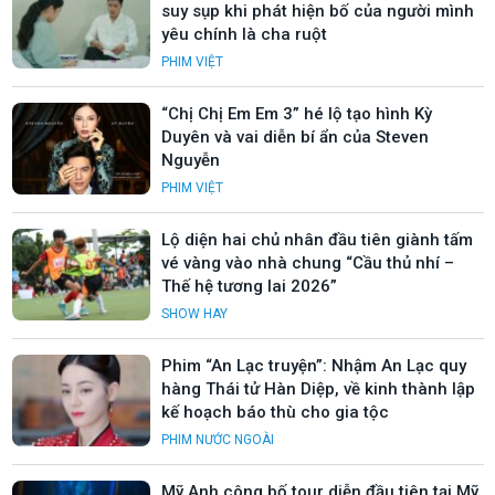
suy sụp khi phát hiện bố của người mình
yêu chính là cha ruột
PHIM VIỆT
“Chị Chị Em Em 3” hé lộ tạo hình Kỳ
Duyên và vai diễn bí ẩn của Steven
Nguyễn
PHIM VIỆT
Lộ diện hai chủ nhân đầu tiên giành tấm
vé vàng vào nhà chung “Cầu thủ nhí –
Thế hệ tương lai 2026”
SHOW HAY
Phim “An Lạc truyện”: Nhậm An Lạc quy
hàng Thái tử Hàn Diệp, về kinh thành lập
kế hoạch báo thù cho gia tộc
PHIM NƯỚC NGOÀI
Mỹ Anh công bố tour diễn đầu tiên tại Mỹ