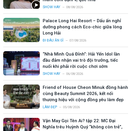
SHOW HAY
08/08/2026
Palace Long Hai Resort – Dấu ấn nghỉ
dưỡng phong cách Eco-chic giữa lòng
Long Hải
ĐI ĐÂU ĂN GÌ
07/08/2026
“Nhà Mình Quá Đỉnh”: Hải Yến Idol lần
đầu đảm nhận vai trò đội trưởng, tiếc
nuối khi phải rời cuộc chơi sớm
SHOW HAY
06/08/2026
Friend of House Cheon Minuk đồng hành
cùng Beauty Summit 2026, kết nối
thương hiệu với cộng đồng yêu làm đẹp
LÀM ĐẸP
05/08/2026
Vận May Gọi Tên Ai? tập 22: MC Đại
Nghĩa trêu Huỳnh Quý “không còn trẻ”,