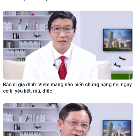
Bác sĩ gia đình: Viêm màng não biến chứng nặng nề, nguy
cơ bị yếu liệt, mù, điếc