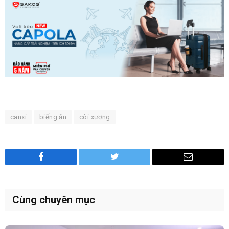
canxi
biếng ăn
còi xương
Facebook
Twitter
Email
Cùng chuyên mục