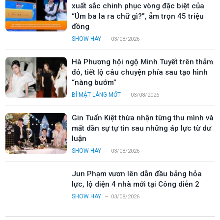
xuất sắc chinh phục vòng đặc biệt của
“Úm ba la ra chữ gì?”, ẵm trọn 45 triệu
đồng
SHOW HAY
03/08/2026
Hà Phương hội ngộ Minh Tuyết trên thảm
đỏ, tiết lộ câu chuyện phía sau tạo hình
“nàng bướm”
BÍ MẬT LÀNG MỐT
03/08/2026
Gin Tuấn Kiệt thừa nhận từng thu mình và
mất dần sự tự tin sau những áp lực từ dư
luận
SHOW HAY
03/08/2026
Jun Phạm vươn lên dẫn đầu bảng hỏa
lực, lộ diện 4 nhà mới tại Công diễn 2
SHOW HAY
03/08/2026