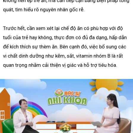
không nên ép trẻ ăn, mà cần tiếp cận bằng biện pháp tổng
quát, tìm hiểu rõ nguyên nhân gốc rễ.
Trước hết, cần xem xét lại chế độ ăn có phù hợp với độ
tuổi của trẻ hay không, thực đơn có đủ đa dạng, hấp dẫn
để kích thích sự thèm ăn. Bên cạnh đó, việc bổ sung các
vi chất dinh dưỡng như kẽm, sắt, vitamin nhóm B là rất
quan trọng nhằm cải thiện vị giác và hỗ trợ tiêu hóa.