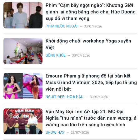
Phim “Cạm bẫy ngọt ngào”: Khương Giới
giành lại công bằng cho cha, Húc Dương
sụp đổ vì tham vọng
PHIM NƯỚC NGOÀI
30/07/2026
Khởi động chuỗi workshop Yoga xuyên
Việt
SỐNG KHỎE
30/07/2026
Emoura Phạm giữ phong độ tại bán kết
Miss Grand Vietnam 2026, tiếp tục là ứng
viên nổi bật
NGƯỜI ĐẸP - HOA HẬU
30/07/2026
Vận May Gọi Tên Ai? tập 21: MC Đại
Nghĩa “thu mình” trước dàn nam vương, á
vương cao lớn trên sóng truyền hình
SHOW HAY
28/07/2026