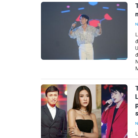
n
N
L
đ
U
đ
N
M
N
L