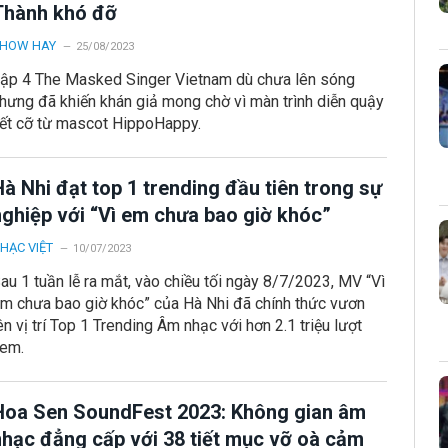
Thành khó đỡ
HOW HAY
25/08/2023
ập 4 The Masked Singer Vietnam dù chưa lên sóng
hưng đã khiến khán giả mong chờ vì màn trình diễn quậy
ết cỡ từ mascot HippoHappy.
à Nhi đạt top 1 trending đầu tiên trong sự
nghiệp với “Vì em chưa bao giờ khóc”
HẠC VIỆT
10/07/2023
au 1 tuần lễ ra mắt, vào chiều tối ngày 8/7/2023, MV “Vì
m chưa bao giờ khóc” của Hà Nhi đã chính thức vươn
ên vị trí Top 1 Trending Âm nhạc với hơn 2.1 triệu lượt
em.
Hoa Sen SoundFest 2023: Không gian âm
nhạc đẳng cấp với 38 tiết mục vỡ oà cảm