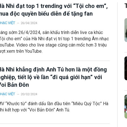
à Nhi đạt top 1 trending với “Tội cho em”,
mua độc quyền biểu diễn để tặng fan
HẠC VIỆT
26/04/2024
áng sớm 26/4/2024, sân khấu trình diễn live ca khúc
Tội cho em” của Hà Nhi đạt vị trí top 1 trending Âm nhạc
ouTube. Video cho live stage cũng cán mốc hơn 3 triệu
ượt xem trên YouTube.
Hà Nhi khẳng định Anh Tú hơn là một đồng
ghiệp, tiết lộ về lần “đi quá giới hạn” với
Voi Bản Đôn
HẠC VIỆT
20/02/2024
V “Khước từ” đánh dấu lần đầu tiên “Miêu Quý Tộc” Hà
hi kết hợp với “Voi Bản Đôn” Anh Tú.