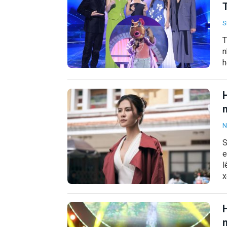
S
T
n
h
H
N
S
e
l
x