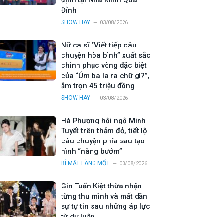
định tại Nhà Mình Quá
Đỉnh
SHOW HAY
03/08/2026
Nữ ca sĩ “Viết tiếp câu
chuyện hòa bình” xuất sắc
chinh phục vòng đặc biệt
của “Úm ba la ra chữ gì?”,
ẵm trọn 45 triệu đồng
SHOW HAY
03/08/2026
Hà Phương hội ngộ Minh
Tuyết trên thảm đỏ, tiết lộ
câu chuyện phía sau tạo
hình “nàng bướm”
BÍ MẬT LÀNG MỐT
03/08/2026
Gin Tuấn Kiệt thừa nhận
từng thu mình và mất dần
sự tự tin sau những áp lực
từ dư luận