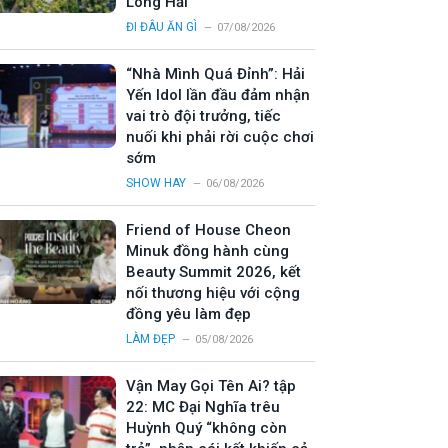
Long Hải
ĐI ĐÂU ĂN GÌ
07/08/2026
“Nhà Mình Quá Đỉnh”: Hải
Yến Idol lần đầu đảm nhận
vai trò đội trưởng, tiếc
nuối khi phải rời cuộc chơi
sớm
SHOW HAY
06/08/2026
Friend of House Cheon
Minuk đồng hành cùng
Beauty Summit 2026, kết
nối thương hiệu với cộng
đồng yêu làm đẹp
LÀM ĐẸP
05/08/2026
Vận May Gọi Tên Ai? tập
22: MC Đại Nghĩa trêu
Huỳnh Quý “không còn