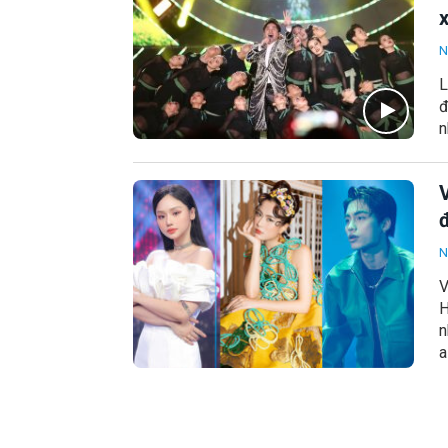
N
L
đ
n
N
V
H
n
a