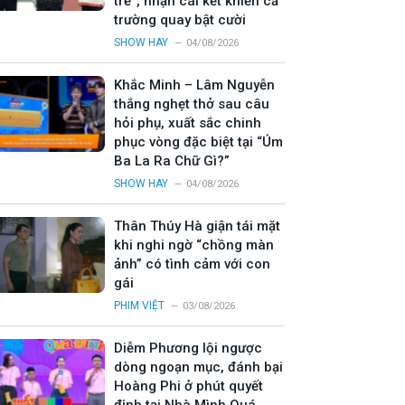
trẻ”, nhận cái kết khiến cả
trường quay bật cười
SHOW HAY
04/08/2026
Khắc Minh – Lâm Nguyễn
thắng nghẹt thở sau câu
hỏi phụ, xuất sắc chinh
phục vòng đặc biệt tại “Úm
Ba La Ra Chữ Gì?”
SHOW HAY
04/08/2026
Thân Thúy Hà giận tái mặt
khi nghi ngờ “chồng màn
ảnh” có tình cảm với con
gái
PHIM VIỆT
03/08/2026
Diễm Phương lội ngược
dòng ngoạn mục, đánh bại
Hoàng Phi ở phút quyết