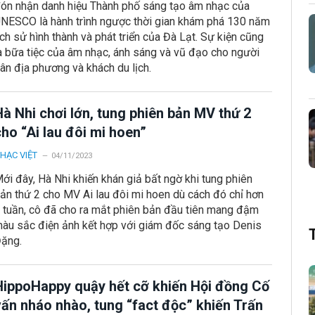
ón nhận danh hiệu Thành phố sáng tạo âm nhạc của
NESCO là hành trình ngược thời gian khám phá 130 năm
ịch sử hình thành và phát triển của Đà Lạt. Sự kiện cũng
à bữa tiệc của âm nhạc, ánh sáng và vũ đạo cho người
ân địa phương và khách du lịch.
à Nhi chơi lớn, tung phiên bản MV thứ 2
ho “Ai lau đôi mi hoen”
HẠC VIỆT
04/11/2023
ới đây, Hà Nhi khiến khán giả bất ngờ khi tung phiên
ản thứ 2 cho MV Ai lau đôi mi hoen dù cách đó chỉ hơn
 tuần, cô đã cho ra mắt phiên bản đầu tiên mang đậm
àu sắc điện ảnh kết hợp với giám đốc sáng tạo Denis
ặng.
HippoHappy quậy hết cỡ khiến Hội đồng Cố
vấn nháo nhào, tung “fact độc” khiến Trấn