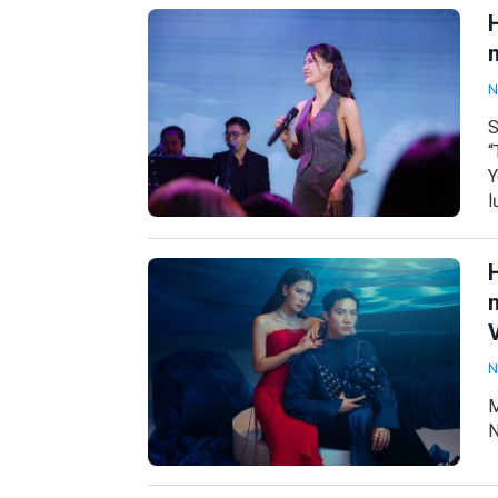
H
N
S
“
Y
l
n
N
M
N