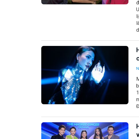
đ
U
l
l
d
H
c
N
M
b
1
m
Đ