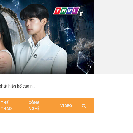
“Hợp Đồng Từ Thượng Đế”: Nam chính suy sụp khi phát hiện bố của người mình yêu chính là cha ruột
THỂ
CÔNG
VIDEO
THAO
NGHỆ