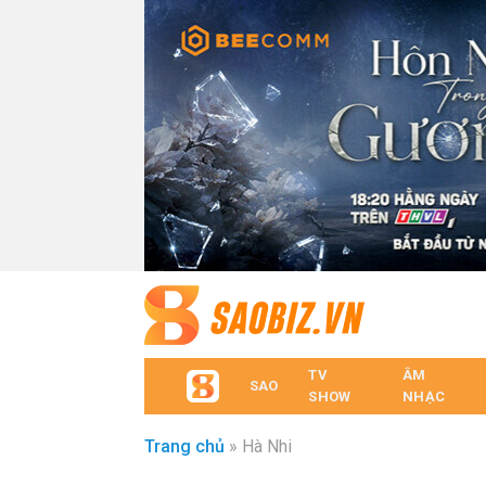
TV
ÂM
SAO
SHOW
NHẠC
Trang chủ
»
Hà Nhi